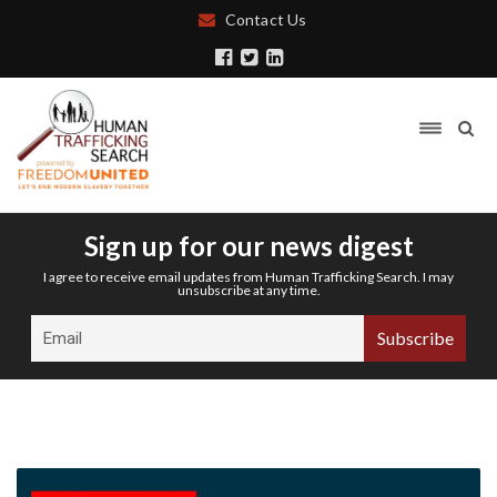
Contact Us
Sign up for our news digest
I agree to receive email updates from Human Trafficking Search. I may
unsubscribe at any time.