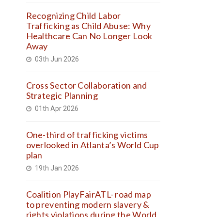
Recognizing Child Labor
Trafficking as Child Abuse: Why
Healthcare Can No Longer Look
Away
03th Jun 2026
Cross Sector Collaboration and
Strategic Planning
01th Apr 2026
One-third of trafficking victims
overlooked in Atlanta’s World Cup
plan
19th Jan 2026
Coalition PlayFairATL- road map
to preventing modern slavery &
rights violations during the World