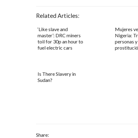
Related Articles:
‘Like slave and
Mujeres ve
master’: DRC miners
Nigeria: T
toil for 30p an hour to
personas y
fuel electric cars
prostituci
Is There Slavery in
Sudan?
Share: