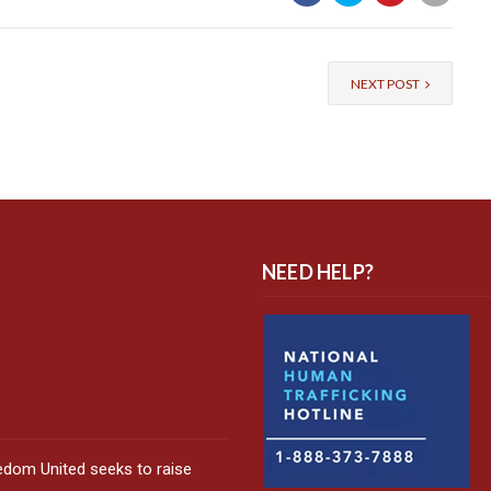
NEXT POST
NEED HELP?
edom United seeks to raise