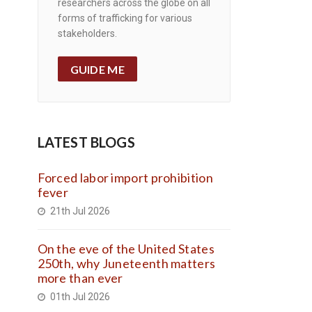
researchers across the globe on all
forms of trafficking for various
stakeholders.
GUIDE ME
LATEST BLOGS
Forced labor import prohibition
fever
21th Jul 2026
On the eve of the United States
250th, why Juneteenth matters
more than ever
01th Jul 2026