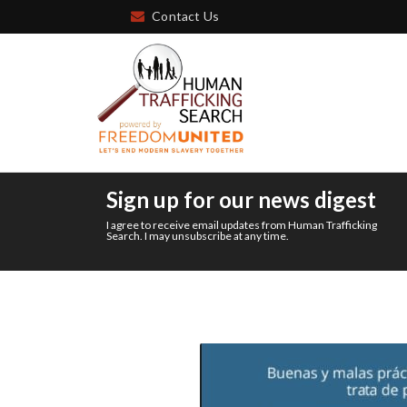
Contact Us
Sign up for our news digest
I agree to receive email updates from Human Trafficking
Search. I may unsubscribe at any time.