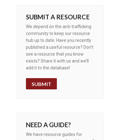
SUBMIT A RESOURCE
We depend on the anti-trafficking
community to keep our resource
hub up to date. Have you recently
published a useful resource? Don’t
see a resource that you know
exists? Share it with us and we’ll
add it to the database!
SUBMIT
NEED A GUIDE?
We have resource guides for