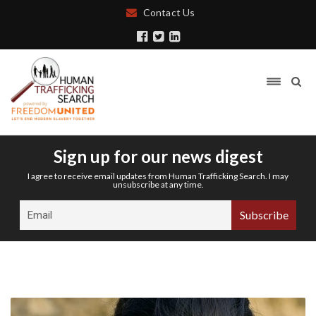
Contact Us
Sign up for our news digest
I agree to receive email updates from Human Trafficking Search. I may
unsubscribe at any time.