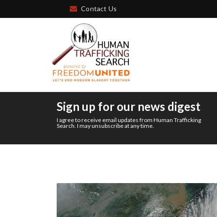
Contact Us
Sign up for our news digest
I agree to receive email updates from Human Trafficking
Search. I may unsubscribe at any time.