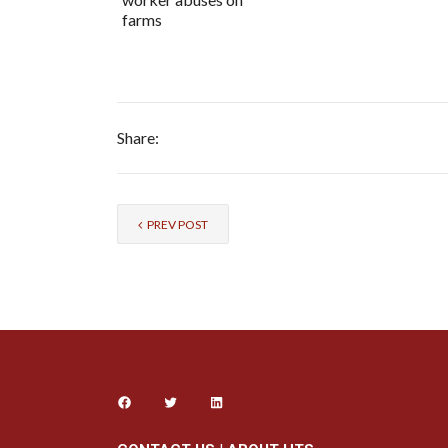
farms
Share:
PREV POST