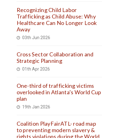
Recognizing Child Labor
Trafficking as Child Abuse: Why
Healthcare Can No Longer Look
Away
03th Jun 2026
Cross Sector Collaboration and
Strategic Planning
01th Apr 2026
One-third of trafficking victims
overlooked in Atlanta’s World Cup
plan
19th Jan 2026
Coalition PlayFairATL- road map
to preventing modern slavery &
rights violations during the World