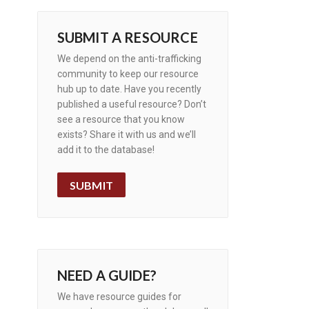
SUBMIT A RESOURCE
We depend on the anti-trafficking
community to keep our resource
hub up to date. Have you recently
published a useful resource? Don’t
see a resource that you know
exists? Share it with us and we’ll
add it to the database!
SUBMIT
NEED A GUIDE?
We have resource guides for