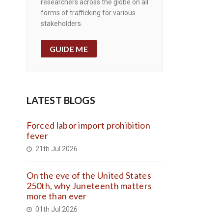
researchers across the globe on all
forms of trafficking for various
stakeholders.
GUIDE ME
LATEST BLOGS
Forced labor import prohibition
fever
21th Jul 2026
On the eve of the United States
250th, why Juneteenth matters
more than ever
01th Jul 2026