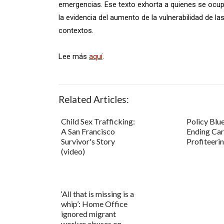
emergencias. Ese texto exhorta a quienes se ocu
la evidencia del aumento de la vulnerabilidad de las
contextos.
Lee más
aquí
.
Related Articles:
Child Sex Trafficking:
Policy Blue
A San Francisco
Ending Car
Survivor's Story
Profiteeri
(video)
‘All that is missing is a
whip’: Home Office
ignored migrant
worker abuses on