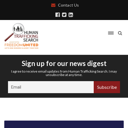
Contact Us
Sign up for our news digest
I agree to receive email updates from Human Trafficking Search. I may
unsubscribe at any time.