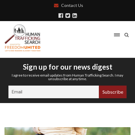
Contact Us
Sign up for our news digest
I agree to receive email updates from Human Trafficking Search. I may
unsubscribe at any time.