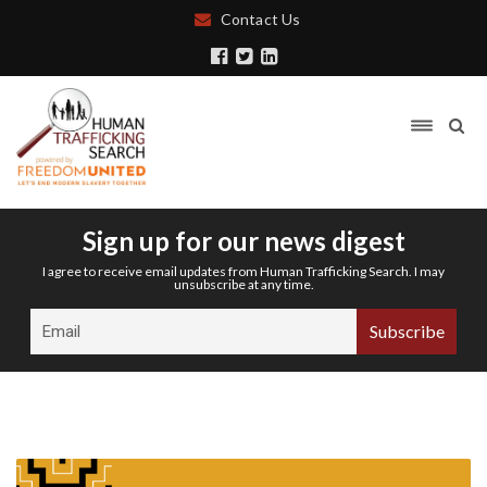
Contact Us
Sign up for our news digest
I agree to receive email updates from Human Trafficking Search. I may
unsubscribe at any time.