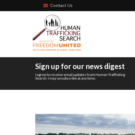
Contact Us
Sign up for our news digest
I agree to receive email updates from Human Trafficking
Search. I may unsubscribe at any time.