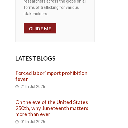
researchers across the globe on all
forms of trafficking for various
stakeholders.
GUIDE ME
LATEST BLOGS
Forced labor import prohibition
fever
21th Jul 2026
On the eve of the United States
250th, why Juneteenth matters
more than ever
01th Jul 2026