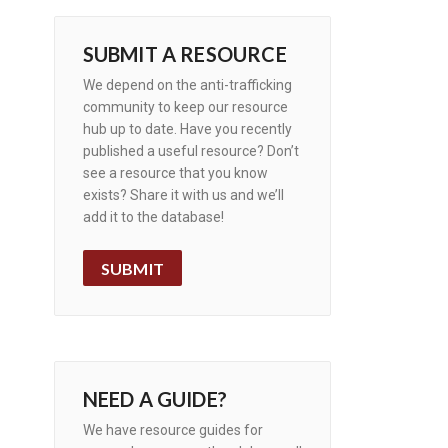
SUBMIT A RESOURCE
We depend on the anti-trafficking
community to keep our resource
hub up to date. Have you recently
published a useful resource? Don’t
see a resource that you know
exists? Share it with us and we’ll
add it to the database!
SUBMIT
NEED A GUIDE?
We have resource guides for