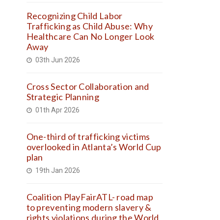
Recognizing Child Labor
Trafficking as Child Abuse: Why
Healthcare Can No Longer Look
Away
03th Jun 2026
Cross Sector Collaboration and
Strategic Planning
01th Apr 2026
One-third of trafficking victims
overlooked in Atlanta’s World Cup
plan
19th Jan 2026
Coalition PlayFairATL- road map
to preventing modern slavery &
rights violations during the World