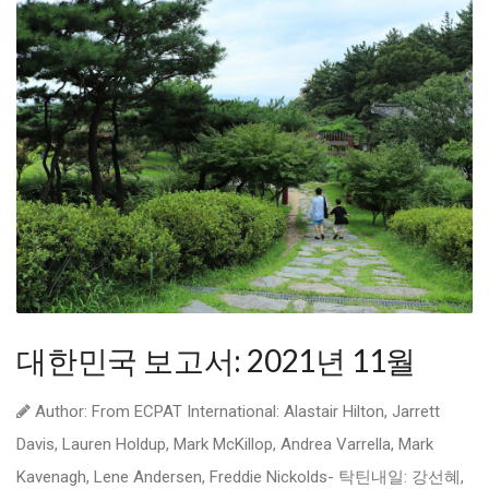
대한민국 보고서: 2021년 11월
Author: From ECPAT International: Alastair Hilton, Jarrett
Davis, Lauren Holdup, Mark McKillop, Andrea Varrella, Mark
Kavenagh, Lene Andersen, Freddie Nickolds- 탁틴내일: 강선혜,