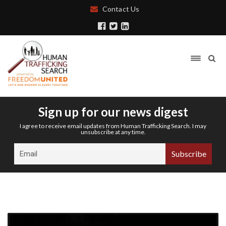
Contact Us
Sign up for our news digest
I agree to receive email updates from Human Trafficking Search. I may
unsubscribe at any time.