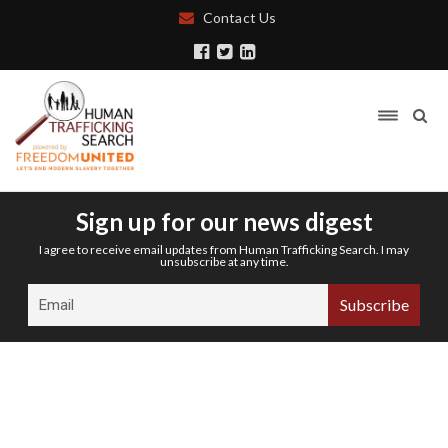
Contact Us
Sign up for our news digest
I agree to receive email updates from Human Trafficking Search. I may
unsubscribe at any time.