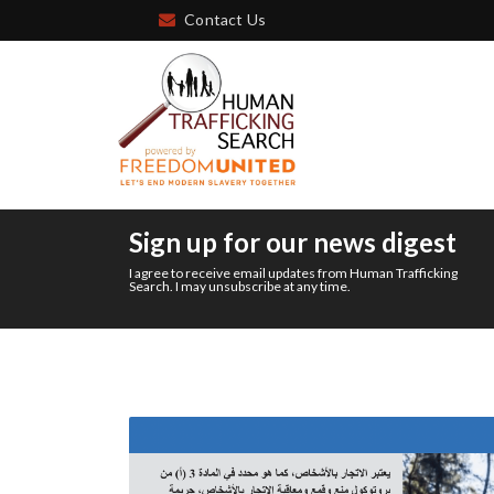
Contact Us
Sign up for our news digest
I agree to receive email updates from Human Trafficking
Search. I may unsubscribe at any time.