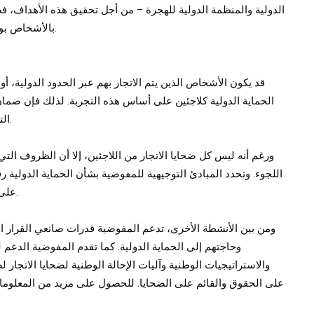
الدولية والمنظمة الدولية للهجرة – من أجل تحقيق هذه الأهداف، فض
بالأشخاص بوجه عام. العديد من مجالات العمل المشترك واردة أدناه.
قد يكون الأشخاص الذين يتم الاتجار بهم عبر الحدود الدولية، أو
الحماية الدولية كلاجئين على أساس هذه التجربة. لذلك فإن ضمان
التي يمكن من خلالها تحديد وضع اللاجئ يعتبر أمراً حاسماً.
ورغم أنه ليس كل ضحايا الاتجار من اللاجئين، إلا أن الظروف ال
على ضحايا الاتجار والأشخاص المعرضين لخطر الاتجار بهم.
ومن بين الأنشطة الأخرى، تدعم المفوضية قدرات صانعي القرار ال
وحاجتهم إلى الحماية الدولية. كما تقدم المفوضية الدعم ل
والاستراتيجيات الوطنية وآليات الإحالة الوطنية لضحايا الاتجار 
على الحقوق والقائم على الضحايا. للحصول على مزيد من المعلومات