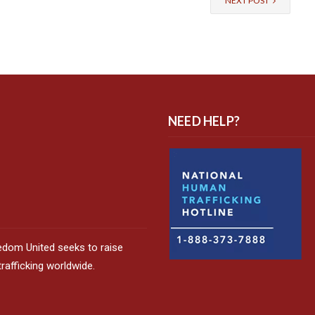
NEXT POST
NEED HELP?
edom United seeks to raise
afficking worldwide.