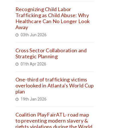
Recognizing Child Labor
Trafficking as Child Abuse: Why
Healthcare Can No Longer Look
Away
03th Jun 2026
Cross Sector Collaboration and
Strategic Planning
01th Apr 2026
One-third of trafficking victims
overlooked in Atlanta’s World Cup
plan
19th Jan 2026
Coalition PlayFairATL- road map
to preventing modern slavery &
rights violations during the World