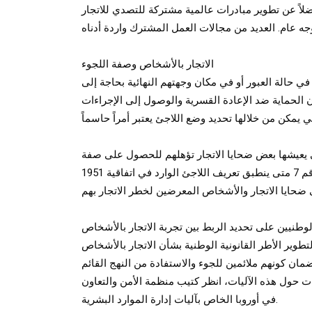
لاً عن تطوير مبادرات عالمية مشتركة للتصدي للاتجار
الاتجار بالأشخاص وصفة اللجوء
 في حالة العبور أو في مكان وجهتهم النهائية بحاجة إلى
 الحماية ضد الإعادة القسرية والوصول إلى الإجراءات
تي يعيشها بعض ضحايا الاتجار تؤهلهم للحصول على صفة
اللجوء. وتحدد المبادئ التوجيهية للمفوضية بشأن الحماية الدولية رقم 7 متى ينطبق تعريف اللاجئ الوارد في اتفاقية 1951
وطنيين على تحديد الربط بين تجربة الاتجار بالأشخاص
تطوير الأطر القانونية الوطنية بشأن الاتجار بالأشخاص
لضمان كونهم ملائمين للجوء والاستفادة من النهج القائم
 حول هذه الآليات، انظر كتيب منظمة الأمن والتعاون
في أوروبا الخاص بآليات إدارة الموارد البشرية.