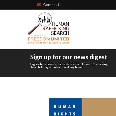
Contact Us
Sign up for our news digest
I agree to receive email updates from Human Trafficking
Search. I may unsubscribe at any time.