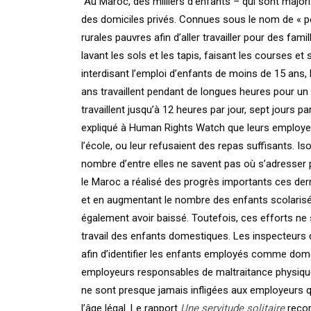
“Au Maroc, des milliers d’enfants – qui sont majo
des domiciles privés. Connues sous le nom de « p
rurales pauvres afin d’aller travailler pour des famill
lavant les sols et les tapis, faisant les courses e
interdisant l’emploi d’enfants de moins de 15 ans,
ans travaillent pendant de longues heures pour 
travaillent jusqu’à 12 heures par jour, sept jours p
expliqué à Human Rights Watch que leurs employeurs
l’école, ou leur refusaient des repas suffisants. Is
nombre d’entre elles ne savent pas où s’adresser p
le Maroc a réalisé des progrès importants ces dern
et en augmentant le nombre des enfants scolarisé
également avoir baissé. Toutefois, ces efforts ne 
travail des enfants domestiques. Les inspecteurs d
afin d’identifier les enfants employés comme dom
employeurs responsables de maltraitance physiqu
ne sont presque jamais infligées aux employeurs
l’âge légal. Le rapport
Une servitude solitaire
recom