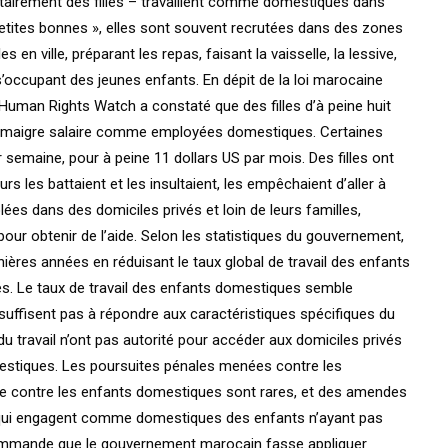
ritairement des filles – travaillent comme domestiques dans
etites bonnes », elles sont souvent recrutées dans des zones
es en ville, préparant les repas, faisant la vaisselle, la lessive,
t s’occupant des jeunes enfants. En dépit de la loi marocaine
 Human Rights Watch a constaté que des filles d’à peine huit
un maigre salaire comme employées domestiques. Certaines
ar semaine, pour à peine 11 dollars US par mois. Des filles ont
 les battaient et les insultaient, les empêchaient d’aller à
olées dans des domiciles privés et loin de leurs familles,
our obtenir de l’aide. Selon les statistiques du gouvernement,
ières années en réduisant le taux global de travail des enfants
s. Le taux de travail des enfants domestiques semble
suffisent pas à répondre aux caractéristiques spécifiques du
u travail n’ont pas autorité pour accéder aux domiciles privés
estiques. Les poursuites pénales menées contre les
e contre les enfants domestiques sont rares, et des amendes
 qui engagent comme domestiques des enfants n’ayant pas
mande que le gouvernement marocain fasse appliquer