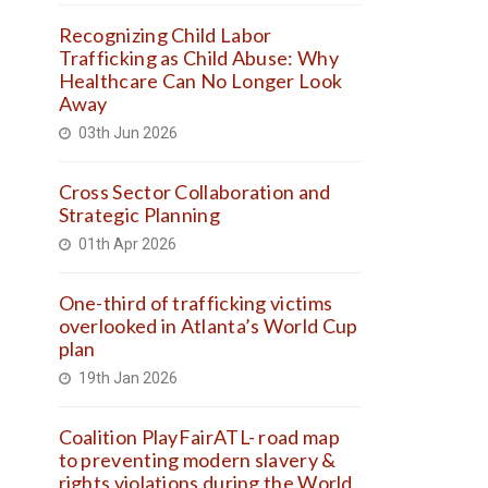
Recognizing Child Labor
Trafficking as Child Abuse: Why
Healthcare Can No Longer Look
Away
03th Jun 2026
Cross Sector Collaboration and
Strategic Planning
01th Apr 2026
One-third of trafficking victims
overlooked in Atlanta’s World Cup
plan
19th Jan 2026
Coalition PlayFairATL- road map
to preventing modern slavery &
rights violations during the World