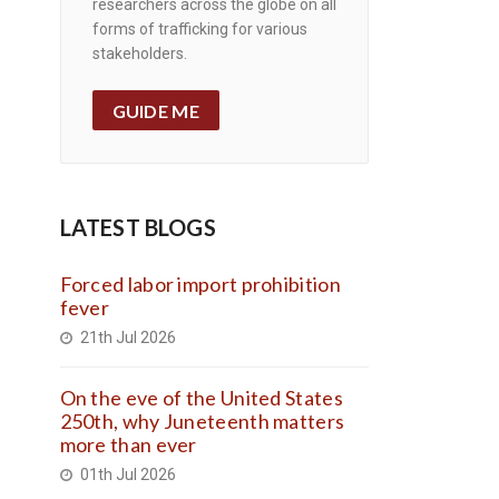
researchers across the globe on all
forms of trafficking for various
stakeholders.
GUIDE ME
LATEST BLOGS
Forced labor import prohibition
fever
21th Jul 2026
On the eve of the United States
250th, why Juneteenth matters
more than ever
01th Jul 2026