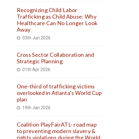
Recognizing Child Labor
Trafficking as Child Abuse: Why
Healthcare Can No Longer Look
Away
03th Jun 2026
Cross Sector Collaboration and
Strategic Planning
01th Apr 2026
One-third of trafficking victims
overlooked in Atlanta’s World Cup
plan
19th Jan 2026
Coalition PlayFairATL- road map
to preventing modern slavery &
rights violations during the World