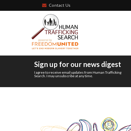
Contact Us
Sign up for our news digest
I agree to receive email updates from Human Trafficking
Search. I may unsubscribe at any time.