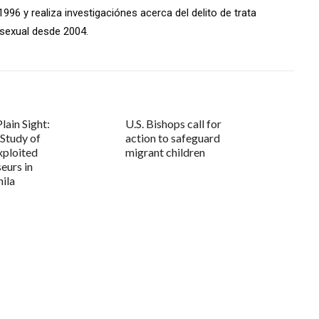
96 y realiza investigaciónes acerca del delito de trata
 sexual desde 2004.
lain Sight:
U.S. Bishops call for
 Study of
action to safeguard
xploited
migrant children
eurs in
ila