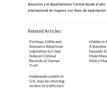
Asunción y el departamento Central desde el año 19
internacional de mujeres con fines de explotación
Related Articles:
Portman, Gillibrand
Hidden in P
Announce Bipartisan
A Baseline
Legislation to Clear
Sexually-E
Federal Criminal
Male Mass
Records of Human
Metro Man
Traff...
Inadequate system in
U.K. may be returning
victims to traffickers