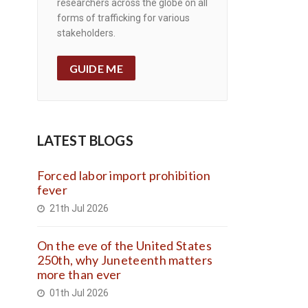
researchers across the globe on all
forms of trafficking for various
stakeholders.
GUIDE ME
LATEST BLOGS
Forced labor import prohibition
fever
21th Jul 2026
On the eve of the United States
250th, why Juneteenth matters
more than ever
01th Jul 2026