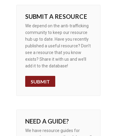
SUBMIT A RESOURCE
We depend on the anti-trafficking
community to keep our resource
hub up to date. Have you recently
published a useful resource? Don’t
see a resource that you know
exists? Share it with us and we’ll
add it to the database!
SUBMIT
NEED A GUIDE?
We have resource guides for