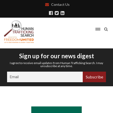
Contact Us
Sign up for our news digest
I agree to receive email updates from Human Trafficking Search. I may
unsubscribe at any time.