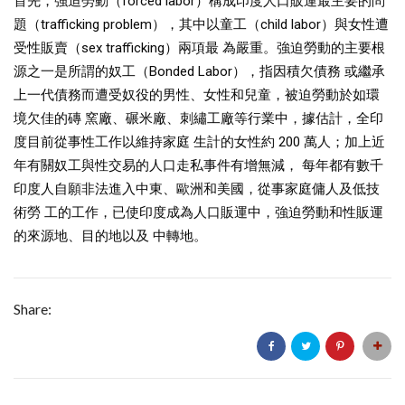
首先，強迫勞動（forced labor）構成印度人口販運最主要的問
題（trafficking problem），其中以童工（child labor）與女性遭
受性販賣（sex trafficking）兩項最 為嚴重。強迫勞動的主要根
源之一是所謂的奴工（Bonded Labor），指因積欠債務 或繼承
上一代債務而遭受奴役的男性、女性和兒童，被迫勞動於如環
境欠佳的磚 窯廠、碾米廠、刺繡工廠等行業中，據估計，全印
度目前從事性工作以維持家庭 生計的女性約 200 萬人；加上近
年有關奴工與性交易的人口走私事件有增無減， 每年都有數千
印度人自願非法進入中東、歐洲和美國，從事家庭傭人及低技
術勞 工的工作，已使印度成為人口販運中，強迫勞動和性販運
的來源地、目的地以及 中轉地。
Share: