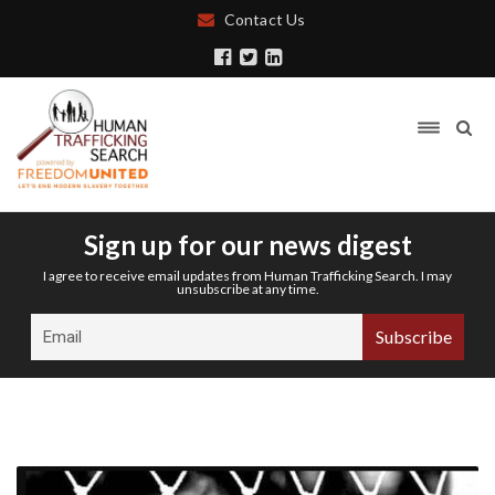
Contact Us
Sign up for our news digest
I agree to receive email updates from Human Trafficking Search. I may
unsubscribe at any time.